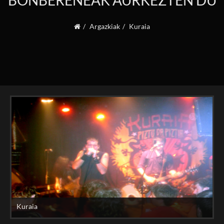
BONBERENEAK AURKEZTEN DU
Argazkiak
Kuraia
Kuraia