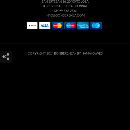
SAN ESTEBAN 16, 20400 TOLOSA
(GIPUZKOA - EUSKAL HERRIA)
(+34) 943.65.28.81
INFO@BONBERENEA.COM
COPYRIGHT 2014 BONBERENEA -
BY HAMAIKAWEB
Este sitio web utiliza cookies para que usted tenga la mejor experiencia de
usuario. Si continúa navegando está dando su consentimiento para la
aceptación de las mencionadas cookies y la aceptación de nuestra
política de
cookies
, pinche el enlace para mayor información.
ACEPTAR