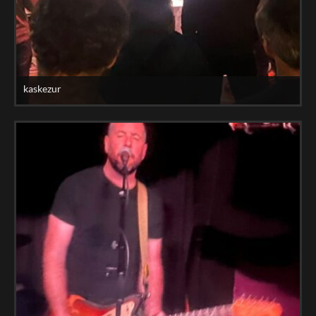
kaskezur