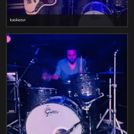
kaskezur