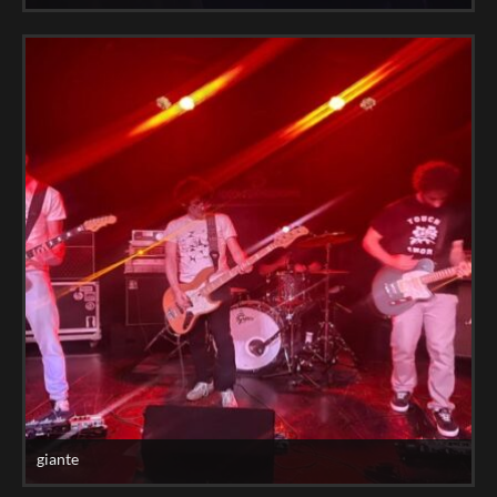
giante