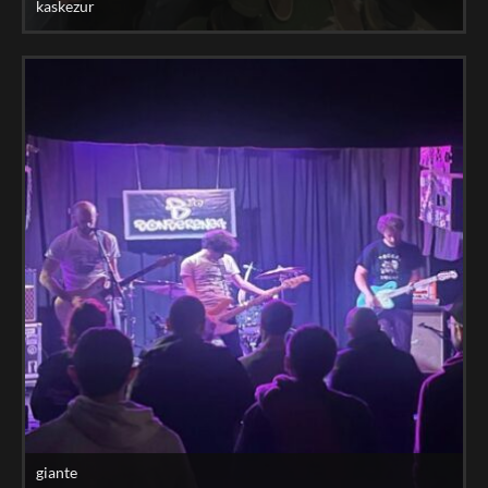
kaskezur
giante