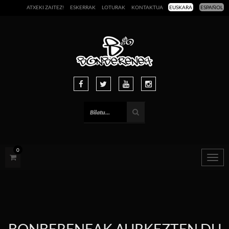
ATXEKI ZAITEZ!
ESKERRAK
LOTURAK
KONTAKTUA
EUSKARA
ESPAÑOL
0
Togg
navig