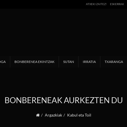
ATXEKI ZAITEZ!
ESKERRAK
OGA
BONBERENEA EKINTZAK
SUTAN
IRRATIA
TXARANGA
BONBERENEAK AURKEZTEN DU
Argazkiak
Kabul eta Toil