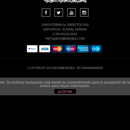
SAN ESTEBAN 16, 20400 TOLOSA
(GIPUZKOA - EUSKAL HERRIA)
(+34) 943.65.28.81
INFO@BONBERENEA.COM
COPYRIGHT 2014 BONBERENEA -
BY HAMAIKAWEB
suario. Si continúa navegando está dando su consentimiento para la aceptación de 
enlace para mayor información.
ACEPTAR