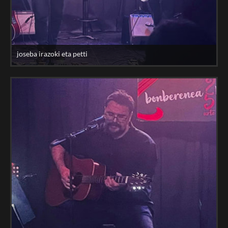
joseba irazoki eta petti