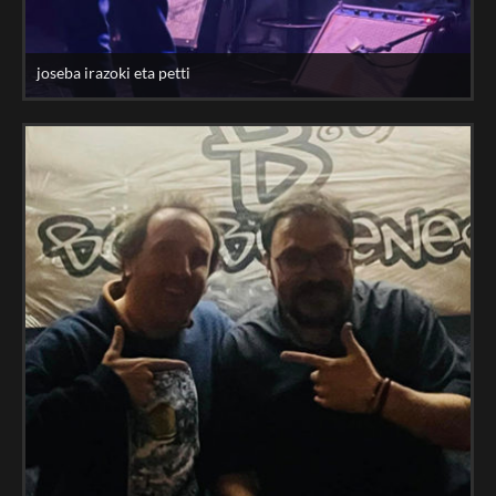
joseba irazoki eta petti