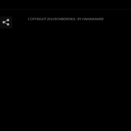
COPYRIGHT 2014 BONBERENEA -
BY HAMAIKAWEB
Este sitio web utiliza cookies para que usted tenga la mejor experiencia de
usuario. Si continúa navegando está dando su consentimiento para la
aceptación de las mencionadas cookies y la aceptación de nuestra
política de
cookies
, pinche el enlace para mayor información.
ACEPTAR