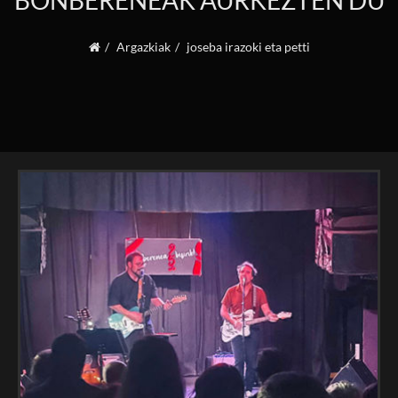
BONBERENEAK AURKEZTEN DU
Argazkiak
joseba irazoki eta petti