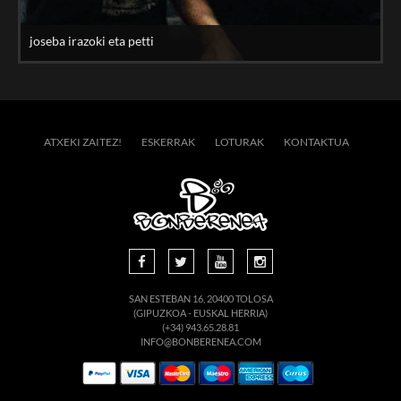
joseba irazoki eta petti
ATXEKI ZAITEZ!
ESKERRAK
LOTURAK
KONTAKTUA
SAN ESTEBAN 16, 20400 TOLOSA
(GIPUZKOA - EUSKAL HERRIA)
(+34) 943.65.28.81
INFO@BONBERENEA.COM