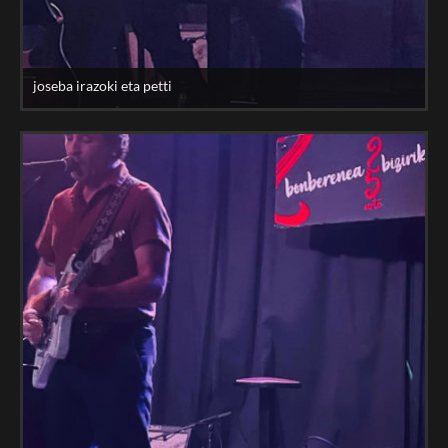
joseba irazoki eta petti