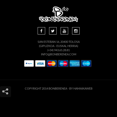
SAN ESTEBAN 16, 20400 TOLOSA
(GIPUZKOA - EUSKAL HERRIA)
(+34) 943.65.28.81
INFO@BONBERENEA.COM
COPYRIGHT 2014 BONBERENEA -
BY HAMAIKAWEB
Este sitio web utiliza cookies para que usted tenga la mejor experiencia de
usuario. Si continúa navegando está dando su consentimiento para la
aceptación de las mencionadas cookies y la aceptación de nuestra
política de
cookies
, pinche el enlace para mayor información.
ACEPTAR