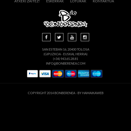
ATXEKI ZAITEZ!
ESKERRAK
LOTURAK
KONTAKTUA
SAN ESTEBAN 16, 20400 TOLOSA
(GIPUZKOA - EUSKAL HERRIA)
(+34) 943.65.28.81
INFO@BONBERENEA.COM
COPYRIGHT 2014 BONBERENEA -
BY HAMAIKAWEB
suario. Si continúa navegando está dando su consentimiento para la aceptación de 
enlace para mayor información.
ACEPTAR