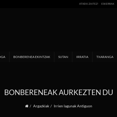
ATXEKI ZAITEZ!
ESKERRAK
OGA
BONBERENEA EKINTZAK
SUTAN
IRRATIA
TXARANGA
BONBERENEAK AURKEZTEN DU
Argazkiak
Irrien lagunak Antiguon