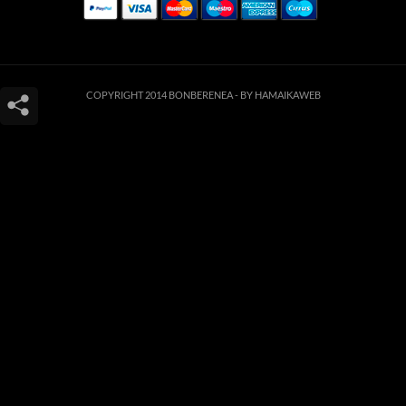
COPYRIGHT 2014 BONBERENEA -
BY HAMAIKAWEB
Este sitio web utiliza cookies para que usted tenga la mejor experiencia de
usuario. Si continúa navegando está dando su consentimiento para la
aceptación de las mencionadas cookies y la aceptación de nuestra
política de
cookies
, pinche el enlace para mayor información.
ACEPTAR