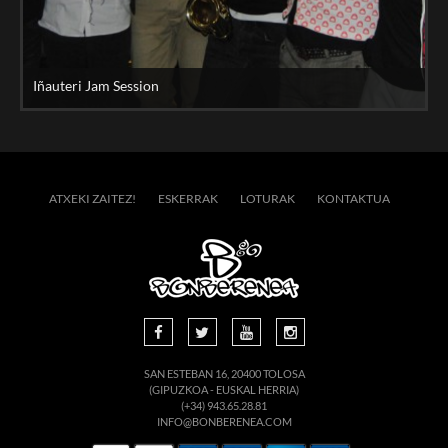
Iñauteri Jam Session
ATXEKI ZAITEZ!
ESKERRAK
LOTURAK
KONTAKTUA
SAN ESTEBAN 16, 20400 TOLOSA
(GIPUZKOA - EUSKAL HERRIA)
(+34) 943.65.28.81
INFO@BONBERENEA.COM