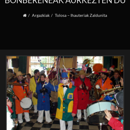
BONBERENEAK AURKEZTEN DU
Argazkiak
Tolosa – Ihauteriak Zaldunita