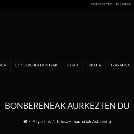
ATXEKI ZAITEZ!
ESKERRAK
OGA
BONBERENEA EKINTZAK
SUTAN
IRRATIA
TXARANGA
BONBERENEAK AURKEZTEN DU
Argazkiak
Tolosa – Ihauteriak Astelenita