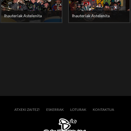
Ihauteriak Astelenita
Ihauteriak Astelenita
ATXEKI ZAITEZ!
ESKERRAK
LOTURAK
KONTAKTUA