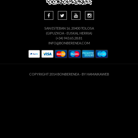
SAN ESTEBAN 16, 20400 TOLOSA
(GIPUZKOA - EUSKAL HERRIA)
(+34) 943.65.28.81
INFO@BONBERENEA.COM
COPYRIGHT 2014 BONBERENEA -
BY HAMAIKAWEB
suario. Si continúa navegando está dando su consentimiento para la aceptación de 
enlace para mayor información.
ACEPTAR