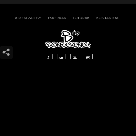
ATXEKI ZAITEZ!
ESKERRAK
LOTURAK
KONTAKTUA
SAN ESTEBAN 16, 20400 TOLOSA
(GIPUZKOA - EUSKAL HERRIA)
(+34) 943.65.28.81
INFO@BONBERENEA.COM
COPYRIGHT 2014 BONBERENEA -
BY HAMAIKAWEB