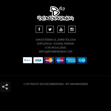
SAN ESTEBAN 16, 20400 TOLOSA
(GIPUZKOA - EUSKAL HERRIA)
(+34) 943.65.28.81
INFO@BONBERENEA.COM
COPYRIGHT 2014 BONBERENEA -
BY HAMAIKAWEB
Este sitio web utiliza cookies para que usted tenga la mejor experiencia de
usuario. Si continúa navegando está dando su consentimiento para la
aceptación de las mencionadas cookies y la aceptación de nuestra
política de
cookies
, pinche el enlace para mayor información.
ACEPTAR