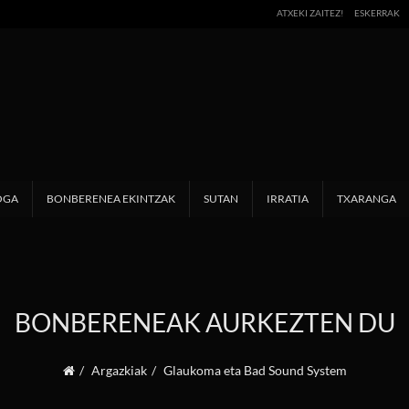
ATXEKI ZAITEZ!
ESKERRAK
OGA
BONBERENEA EKINTZAK
SUTAN
IRRATIA
TXARANGA
BONBERENEAK AURKEZTEN DU
Argazkiak
Glaukoma eta Bad Sound System