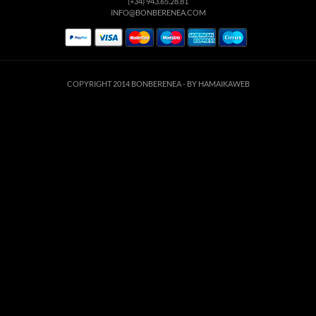
(+34) 943.65.28.81
INFO@BONBERENEA.COM
COPYRIGHT 2014 BONBERENEA -
BY HAMAIKAWEB
suario. Si continúa navegando está dando su consentimiento para la aceptación de 
enlace para mayor información.
ACEPTAR