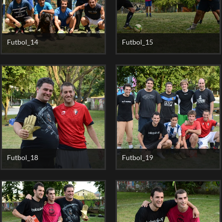
Futbol_14
Futbol_15
Futbol_18
Futbol_19