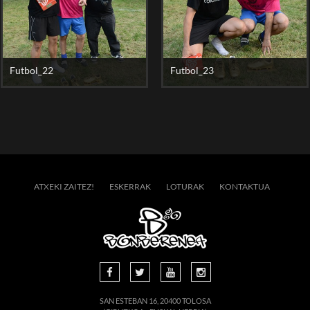
Futbol_22
Futbol_23
ATXEKI ZAITEZ!
ESKERRAK
LOTURAK
KONTAKTUA
SAN ESTEBAN 16, 20400 TOLOSA