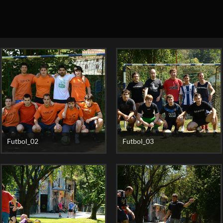
Futbol_02
Futbol_03