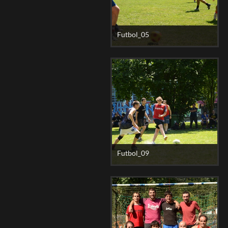
Futbol_05
Futbol_09