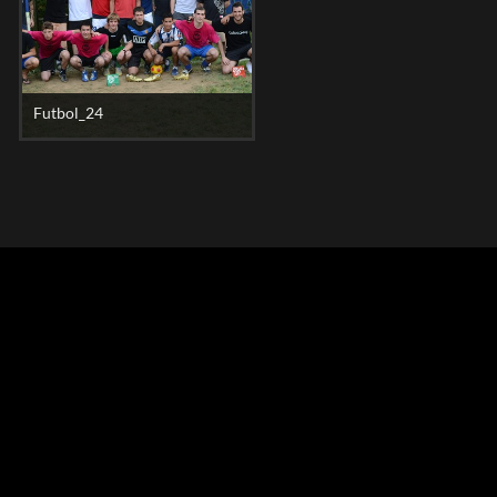
Futbol_24