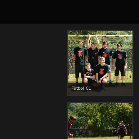
Futbol_01