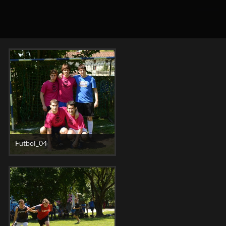
Futbol_04