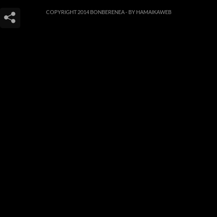
COPYRIGHT 2014 BONBERENEA -
BY HAMAIKAWEB
Este sitio web utiliza cookies para que usted tenga la mejor experiencia de
usuario. Si continúa navegando está dando su consentimiento para la
aceptación de las mencionadas cookies y la aceptación de nuestra
política de
cookies
, pinche el enlace para mayor información.
ACEPTAR