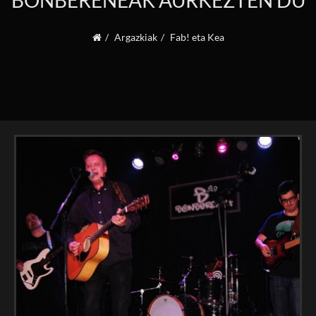
BONBERENEAK AURKEZTEN DU
Argazkiak
Fab! eta Kea