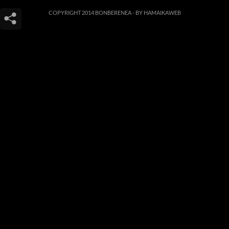
COPYRIGHT 2014 BONBERENEA -
BY HAMAIKAWEB
Este sitio web utiliza cookies para que usted tenga la mejor experiencia de
usuario. Si continúa navegando está dando su consentimiento para la
aceptación de las mencionadas cookies y la aceptación de nuestra
política de
cookies
, pinche el enlace para mayor información.
ACEPTAR