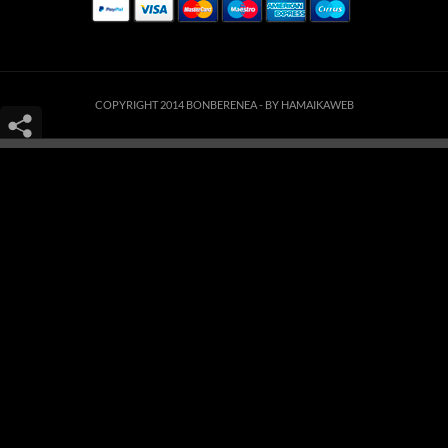
COPYRIGHT 2014 BONBERENEA -
BY HAMAIKAWEB
Este sitio web utiliza cookies para que usted tenga la mejor experiencia de
usuario. Si continúa navegando está dando su consentimiento para la
aceptación de las mencionadas cookies y la aceptación de nuestra
política de
cookies
, pinche el enlace para mayor información.
ACEPTAR