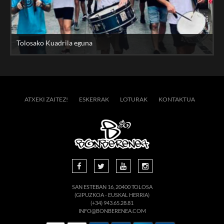
Tolosako Kuadrila eguna
ATXEKI ZAITEZ!
ESKERRAK
LOTURAK
KONTAKTUA
SAN ESTEBAN 16, 20400 TOLOSA
(GIPUZKOA - EUSKAL HERRIA)
(+34) 943.65.28.81
INFO@BONBERENEA.COM