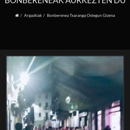
BONBERENEAK AURKEZTEN DU
Argazkiak
Bonberenea Txaranga Ostegun Gizena