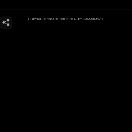
COPYRIGHT 2014 BONBERENEA -
BY HAMAIKAWEB
Este sitio web utiliza cookies para que usted tenga la mejor experiencia de
usuario. Si continúa navegando está dando su consentimiento para la
aceptación de las mencionadas cookies y la aceptación de nuestra
política de
cookies
, pinche el enlace para mayor información.
ACEPTAR