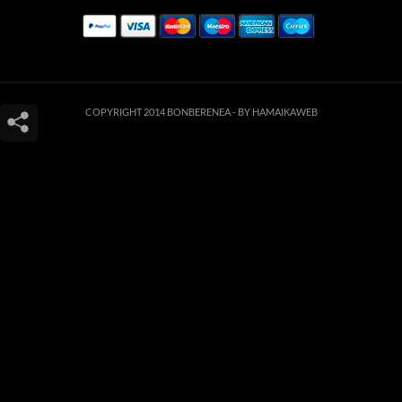
COPYRIGHT 2014 BONBERENEA -
BY HAMAIKAWEB
Este sitio web utiliza cookies para que usted tenga la mejor experiencia de
usuario. Si continúa navegando está dando su consentimiento para la
aceptación de las mencionadas cookies y la aceptación de nuestra
política de
cookies
, pinche el enlace para mayor información.
ACEPTAR