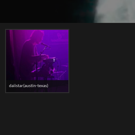
daiistar(austin-texas)