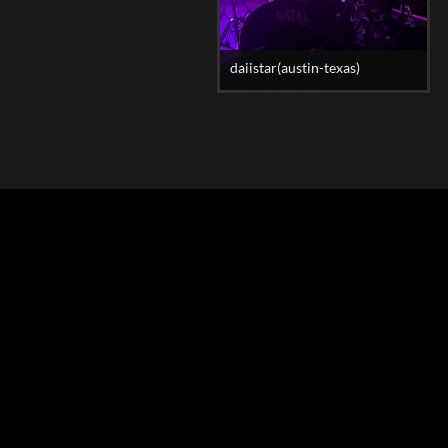
daiistar(austin-texas)