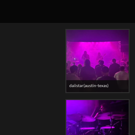
daiistar(austin-texas)