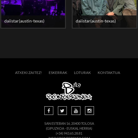
daiistar(austin-texas)
daiistar(austin-texas)
ATXEKI ZAITEZ!
ESKERRAK
LOTURAK
KONTAKTUA
SAN ESTEBAN 16, 20400 TOLOSA
(GIPUZKOA - EUSKAL HERRIA)
(+34) 943.65.28.81