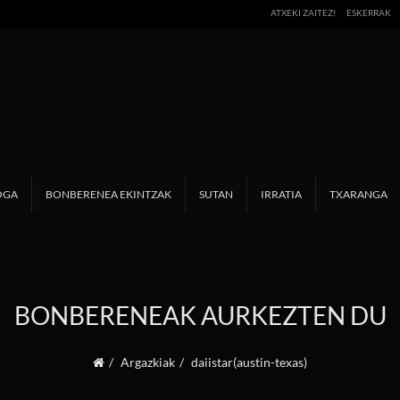
ATXEKI ZAITEZ!
ESKERRAK
OGA
BONBERENEA EKINTZAK
SUTAN
IRRATIA
TXARANGA
BONBERENEAK AURKEZTEN DU
Argazkiak
daiistar(austin-texas)