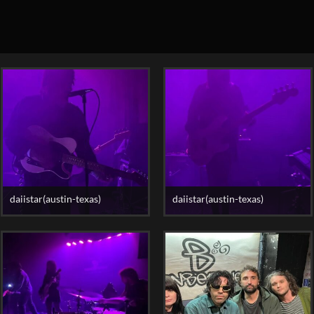
daiistar(austin-texas)
daiistar(austin-texas)