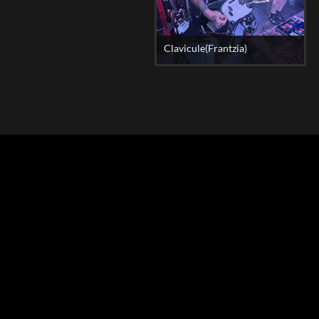
Clavicule(Frantzia)