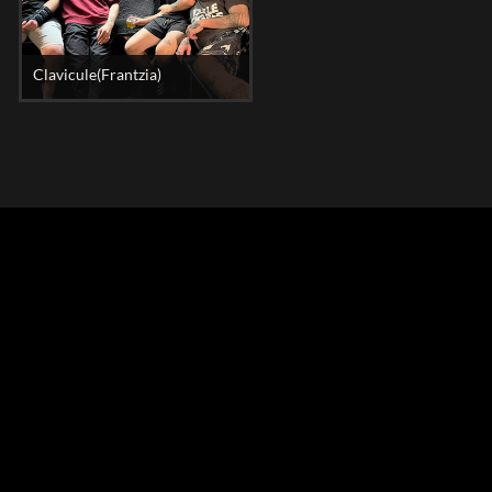
Clavicule(Frantzia)