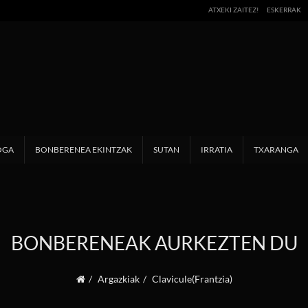
ATXEKI ZAITEZ!
ESKERRAK
OGA
BONBERENEA EKINTZAK
SUTAN
IRRATIA
TXARANGA
BONBERENEAK AURKEZTEN DU
Argazkiak
Clavicule(Frantzia)