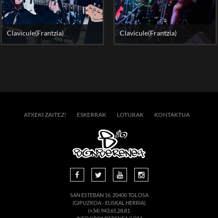
Clavicule(Frantzia)
Clavicule(Frantzia)
ATXEKI ZAITEZ!
ESKERRAK
LOTURAK
KONTAKTUA
SAN ESTEBAN 16, 20400 TOLOSA
(GIPUZKOA - EUSKAL HERRIA)
(+34) 943.65.28.81