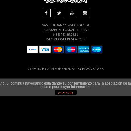
SAN ESTEBAN 16, 20400 TOLOSA
(GIPUZKOA - EUSKAL HERRIA)
(+34) 943.65.28.81
INFO@BONBERENEA.COM
COPYRIGHT 2014 BONBERENEA -
BY HAMAIKAWEB
suario. Si continúa navegando está dando su consentimiento para la aceptación de 
enlace para mayor información.
ACEPTAR