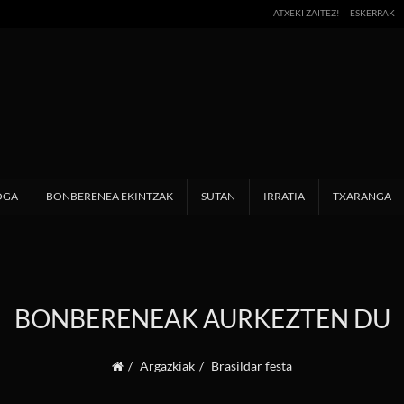
ATXEKI ZAITEZ!
ESKERRAK
OGA
BONBERENEA EKINTZAK
SUTAN
IRRATIA
TXARANGA
BONBERENEAK AURKEZTEN DU
Argazkiak
Brasildar festa