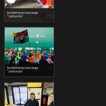
bonberenea txaranga
"zaldunita"
bonberenea txaranga
"zaldunita"