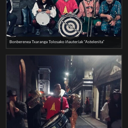
Bonberenea Txaranga Tolosako iñauteriak “Astelenita”