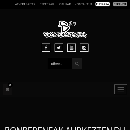
ATXEKI ZAITEZ!
ESKERRAK
LOTURAK
KONTAKTUA
EUSKARA
ESPAÑOL
0
Togg
navig