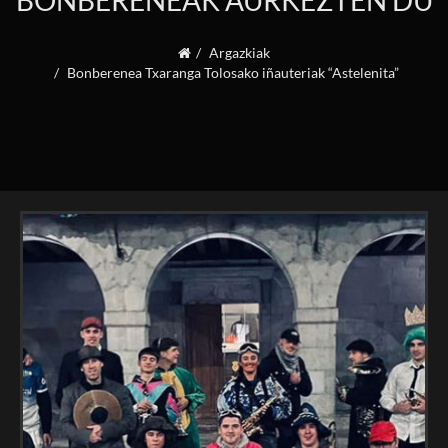
BONBERENEAK AURKEZTEN DU
Argazkiak
Bonberenea Txaranga Tolosako iñauteriak “Astelenita”