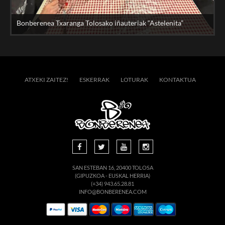
Bonberenea Txaranga Tolosako iñauteriak “Astelenita”
ATXEKI ZAITEZ!
ESKERRAK
LOTURAK
KONTAKTUA
SAN ESTEBAN 16, 20400 TOLOSA
(GIPUZKOA - EUSKAL HERRIA)
(+34) 943.65.28.81
INFO@BONBERENEA.COM