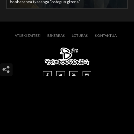
bonberenea txaranga "ostegun gizena"
ATXEKI ZAITEZ!
ESKERRAK
LOTURAK
KONTAKTUA
SAN ESTEBAN 16, 20400 TOLOSA
(GIPUZKOA - EUSKAL HERRIA)
(+34) 943.65.28.81
INFO@BONBERENEA.COM