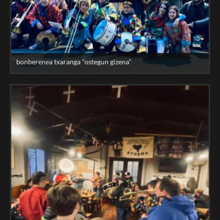
bonberenea txaranga "ostegun gizena"