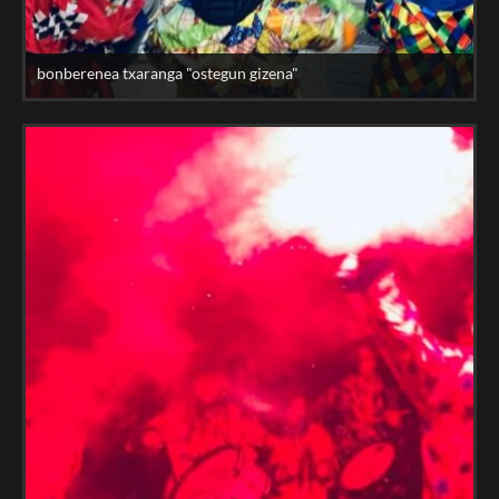
bonberenea txaranga "ostegun gizena"