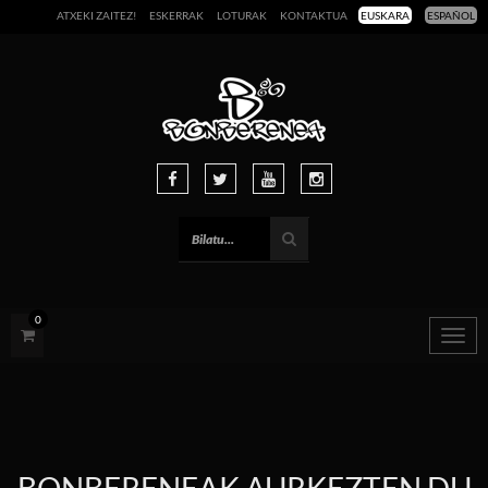
ATXEKI ZAITEZ!
ESKERRAK
LOTURAK
KONTAKTUA
EUSKARA
ESPAÑOL
0
Togg
navig