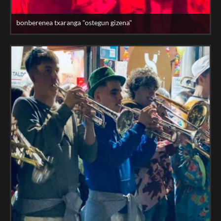
bonberenea txaranga "ostegun gizena"