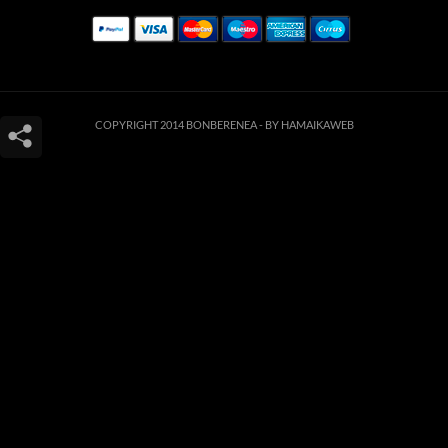
COPYRIGHT 2014 BONBERENEA -
BY HAMAIKAWEB
Este sitio web utiliza cookies para que usted tenga la mejor experiencia de
usuario. Si continúa navegando está dando su consentimiento para la
aceptación de las mencionadas cookies y la aceptación de nuestra
política de
cookies
, pinche el enlace para mayor información.
ACEPTAR