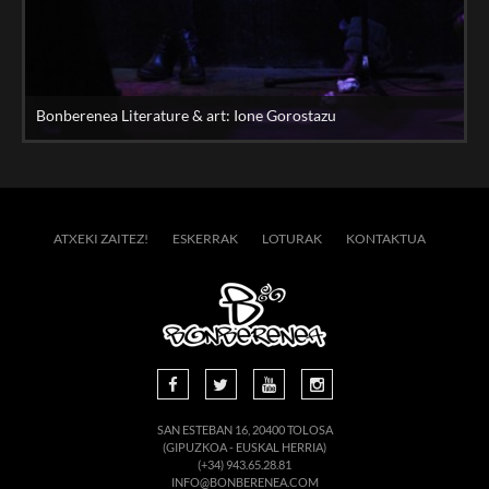
Bonberenea Literature & art: Ione Gorostazu
ATXEKI ZAITEZ!
ESKERRAK
LOTURAK
KONTAKTUA
SAN ESTEBAN 16, 20400 TOLOSA
(GIPUZKOA - EUSKAL HERRIA)
(+34) 943.65.28.81
INFO@BONBERENEA.COM