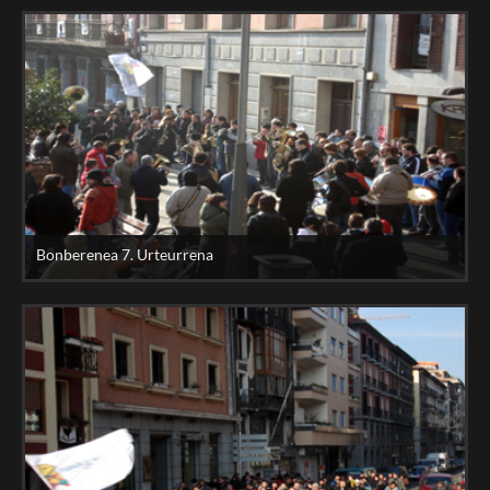
Bonberenea 7. Urteurrena