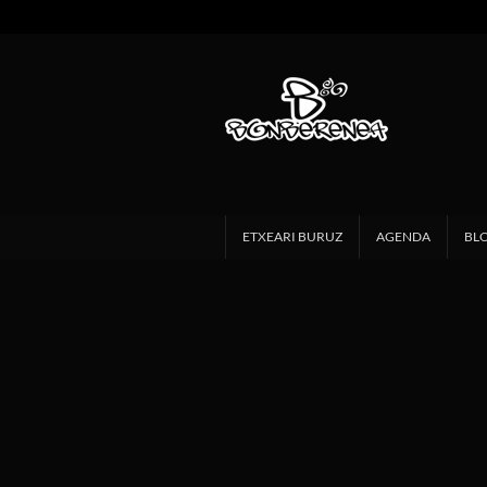
ETXEARI BURUZ
AGENDA
BL