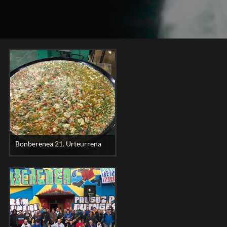
Bonberenea 21. Urteurrena