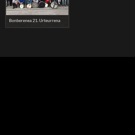
Bonberenea 21. Urteurrena