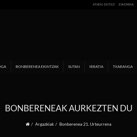
ATXEKI ZAITEZ!
ESKERRAK
OGA
BONBERENEA EKINTZAK
SUTAN
IRRATIA
TXARANGA
BONBERENEAK AURKEZTEN DU
Argazkiak
Bonberenea 21. Urteurrena