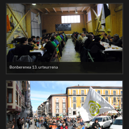
Bonberenea 13. urteurrena