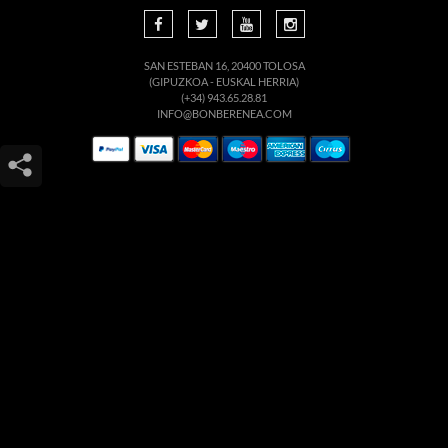
SAN ESTEBAN 16, 20400 TOLOSA
(GIPUZKOA - EUSKAL HERRIA)
(+34) 943.65.28.81
INFO@BONBERENEA.COM
COPYRIGHT 2014 BONBERENEA -
BY HAMAIKAWEB
Este sitio web utiliza cookies para que usted tenga la mejor experiencia de
usuario. Si continúa navegando está dando su consentimiento para la
aceptación de las mencionadas cookies y la aceptación de nuestra
política de
cookies
, pinche el enlace para mayor información.
ACEPTAR