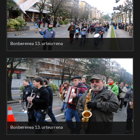
Bonberenea 13. urteurrena
Bonberenea 13. urteurrena