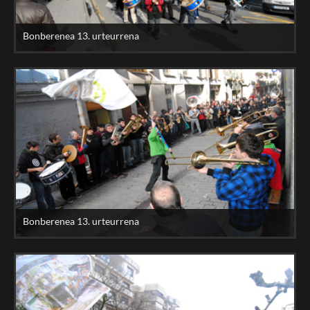
Bonberenea 13. urteurrena
Bonberenea 13. urteurrena