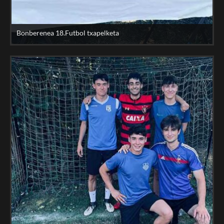
Bonberenea 18.Futbol txapelketa