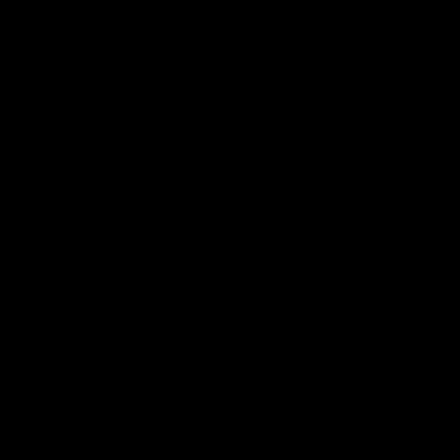
Bonberenea 18.Futbol txapelketa