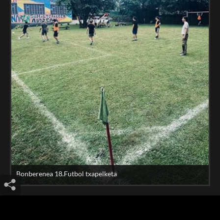
Bonberenea 18.Futbol txapelketa