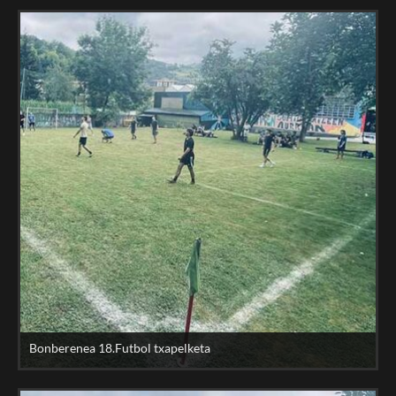
Bonberenea 18.Futbol txapelketa