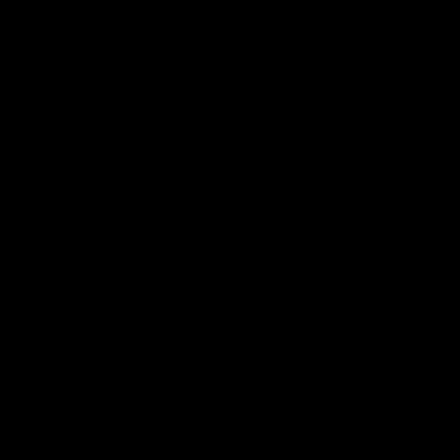
Bonberenea 18.Futbol txapelketa