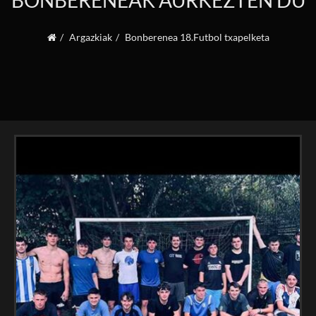
BONBERENEAK AURKEZTEN DU
Argazkiak
Bonberenea 18.Futbol txapelketa