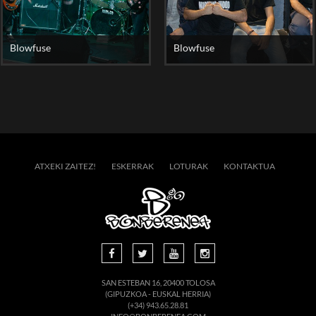
Blowfuse
Blowfuse
ATXEKI ZAITEZ!
ESKERRAK
LOTURAK
KONTAKTUA
SAN ESTEBAN 16, 20400 TOLOSA
(GIPUZKOA - EUSKAL HERRIA)
(+34) 943.65.28.81