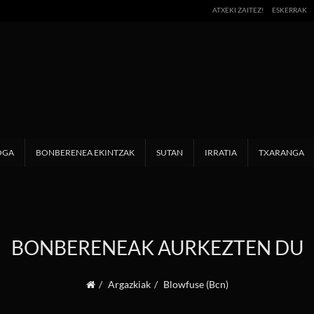
ATXEKI ZAITEZ!
ESKERRAK
OGA
BONBERENEA EKINTZAK
SUTAN
IRRATIA
TXARANGA
BONBERENEAK AURKEZTEN DU
Argazkiak
Blowfuse (Bcn)