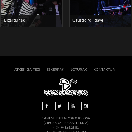
Bizardunak
Caustic roll dave
ATXEKI ZAITEZ!
ESKERRAK
LOTURAK
KONTAKTUA
SAN ESTEBAN 16, 20400 TOLOSA
(GIPUZKOA - EUSKAL HERRIA)
(+34) 943.65.28.81