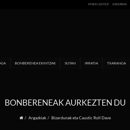
ATXEKI ZAITEZ!
ESKERRAK
OGA
BONBERENEA EKINTZAK
SUTAN
IRRATIA
TXARANGA
BONBERENEAK AURKEZTEN DU
Argazkiak
Bizardunak eta Caustic Roll Dave