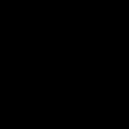
Bi Bala
Bi Bala