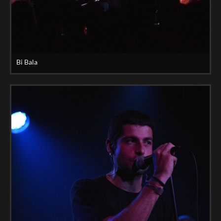
Bi Bala