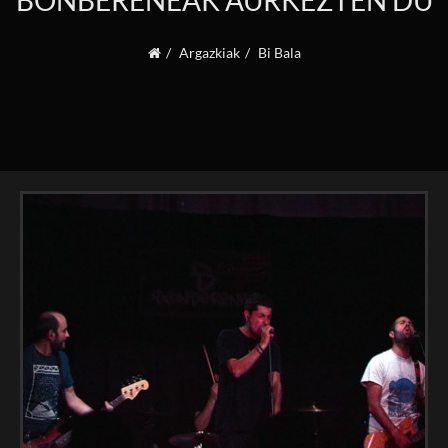
BONBERENEAK AURKEZTEN DU
Argazkiak
Bi Bala