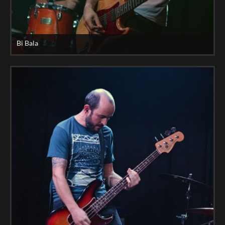
Bi Bala