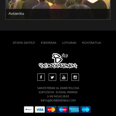
Antzerkia
ATXEKI ZAITEZ!
ESKERRAK
LOTURAK
KONTAKTUA
SAN ESTEBAN 16, 20400 TOLOSA
(GIPUZKOA - EUSKAL HERRIA)
(+34) 943.65.28.81
INFO@BONBERENEA.COM