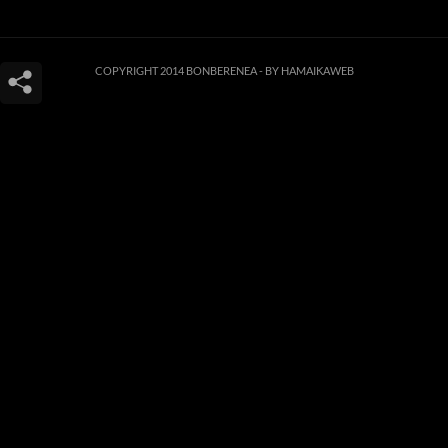
COPYRIGHT 2014 BONBERENEA -
BY HAMAIKAWEB
Este sitio web utiliza cookies para que usted tenga la mejor experiencia de
usuario. Si continúa navegando está dando su consentimiento para la
aceptación de las mencionadas cookies y la aceptación de nuestra
política de
cookies
, pinche el enlace para mayor información.
ACEPTAR