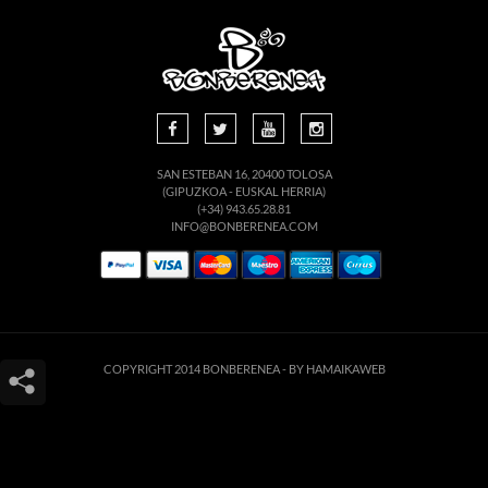
SAN ESTEBAN 16, 20400 TOLOSA
(GIPUZKOA - EUSKAL HERRIA)
(+34) 943.65.28.81
INFO@BONBERENEA.COM
COPYRIGHT 2014 BONBERENEA -
BY HAMAIKAWEB
Este sitio web utiliza cookies para que usted tenga la mejor experiencia de
usuario. Si continúa navegando está dando su consentimiento para la
aceptación de las mencionadas cookies y la aceptación de nuestra
política de
cookies
, pinche el enlace para mayor información.
ACEPTAR