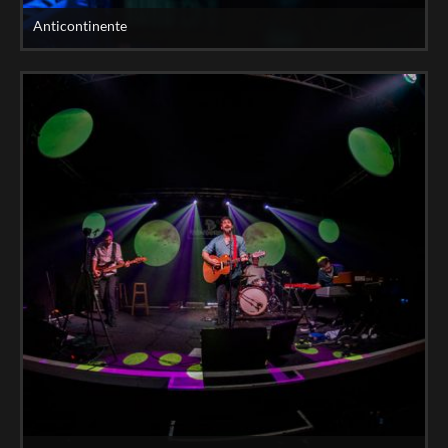
Anticontinente