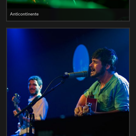
Anticontinente