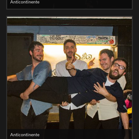
Anticontinente
Anticontinente