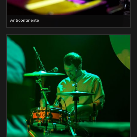
Anticontinente