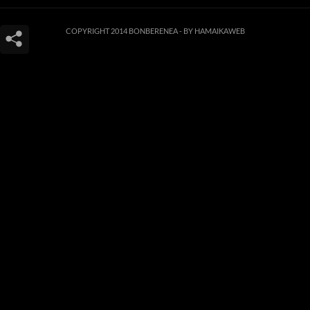
COPYRIGHT 2014 BONBERENEA -
BY HAMAIKAWEB
Este sitio web utiliza cookies para que usted tenga la mejor experiencia de
usuario. Si continúa navegando está dando su consentimiento para la
aceptación de las mencionadas cookies y la aceptación de nuestra
política de
cookies
, pinche el enlace para mayor información.
ACEPTAR