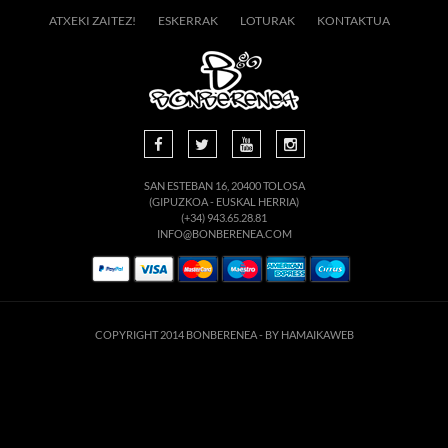
ATXEKI ZAITEZ!
ESKERRAK
LOTURAK
KONTAKTUA
SAN ESTEBAN 16, 20400 TOLOSA
(GIPUZKOA - EUSKAL HERRIA)
(+34) 943.65.28.81
INFO@BONBERENEA.COM
COPYRIGHT 2014 BONBERENEA -
BY HAMAIKAWEB
suario. Si continúa navegando está dando su consentimiento para la aceptación de 
enlace para mayor información.
ACEPTAR