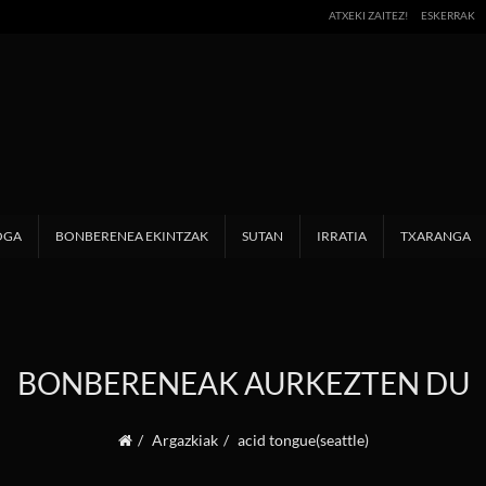
ATXEKI ZAITEZ!
ESKERRAK
OGA
BONBERENEA EKINTZAK
SUTAN
IRRATIA
TXARANGA
BONBERENEAK AURKEZTEN DU
Argazkiak
acid tongue(seattle)