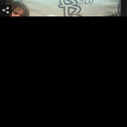
palmeras negras (almeria)
ATXEKI ZAITEZ!
ESKERRAK
LOTURAK
KONTAKTUA