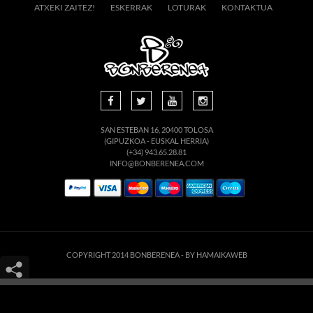
ATXEKI ZAITEZ!
ESKERRAK
LOTURAK
KONTAKTUA
SAN ESTEBAN 16, 20400 TOLOSA
(GIPUZKOA - EUSKAL HERRIA)
(+34) 943.65.28.81
INFO@BONBERENEA.COM
COPYRIGHT 2014 BONBERENEA -
BY HAMAIKAWEB
Este sitio web utiliza cookies para que usted tenga la mejor experiencia de
usuario. Si continúa navegando está dando su consentimiento para la
aceptación de las mencionadas cookies y la aceptación de nuestra
política de