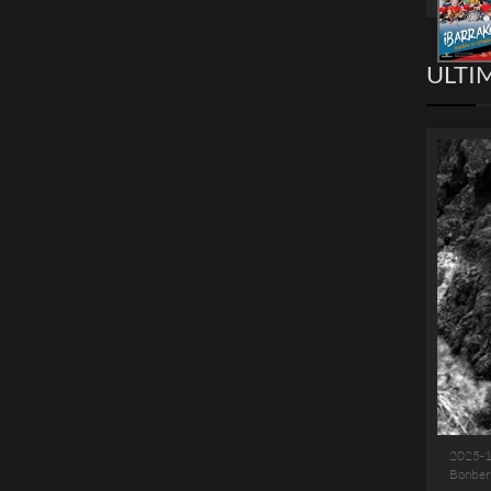
ULTI
2025-
Bonber