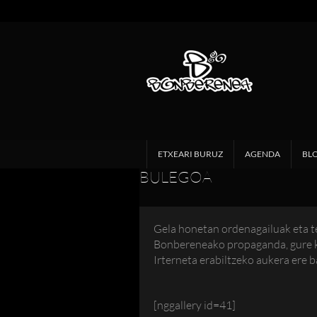
ETXEARI BURUZ
AGENDA
BL
BULEGOA
Gela honetan ordenagailuak eta t
Bonbereneako propaganda, gure ka
Irterneta erabiltzeko aukera ere 
[nggallery id=41]