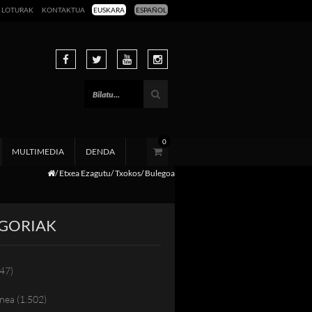
LOTURAK
KONTAKTUA
EUSKARA
ESPAÑOL
0
MULTIMEDIA
DENDA
Etxea Ezagutu
Txokos
Bulegoa
GORIAK
47)
nea
(1.502)