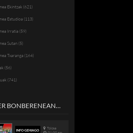
nea Ekintzak
(621)
nea Estudioa
(113)
ea Irratia
(59)
nea Sutan
(5)
nea Txaranga
(164)
ak
(56)
tuak
(741)
ER BONBERENEAN…
Tolosa
INFO GEHIAGO
01:00 am