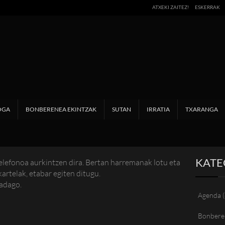
ATXEKI ZAITEZ!
ESKERRAK
OGA
BONBERENEA EKINTZAK
SUTAN
IRRATIA
TXARANGA
KATE
elefonoa aurkintzen dira. Bertan harremanak lotu eta
rtelak, etabar egiten ditugu.
badago.
Agenda
(
Bonbere