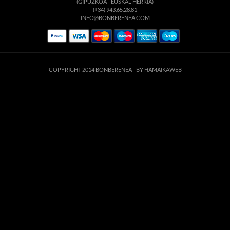
(GIPUZKOA - EUSKAL HERRIA)
(+34) 943.65.28.81
INFO@BONBERENEA.COM
COPYRIGHT 2014 BONBERENEA -
BY HAMAIKAWEB
suario. Si continúa navegando está dando su consentimiento para la aceptación de 
enlace para mayor información.
ACEPTAR