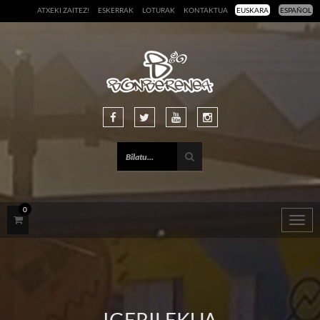
ATXEKI ZAITEZ!
ESKERRAK
LOTURAK
KONTAKTUA
EUSKARA
ESPAÑOL
0
Togg
navig