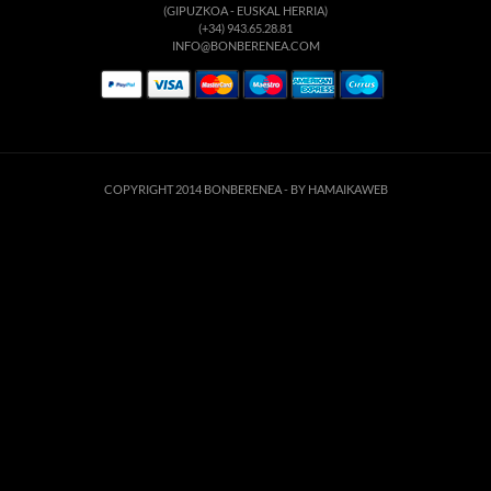
(GIPUZKOA - EUSKAL HERRIA)
(+34) 943.65.28.81
INFO@BONBERENEA.COM
COPYRIGHT 2014 BONBERENEA -
BY HAMAIKAWEB
Este sitio web utiliza cookies para que usted tenga la mejor experiencia de
usuario. Si continúa navegando está dando su consentimiento para la
aceptación de las mencionadas cookies y la aceptación de nuestra
política de
cookies
, pinche el enlace para mayor información.
ACEPTAR