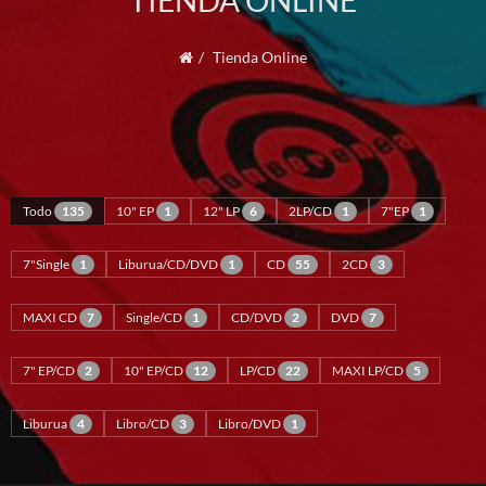
TIENDA ONLINE
Tienda Online
Todo
135
10" EP
1
12" LP
6
2LP/CD
1
7"EP
1
7"Single
1
Liburua/CD/DVD
1
CD
55
2CD
3
MAXI CD
7
Single/CD
1
CD/DVD
2
DVD
7
7" EP/CD
2
10" EP/CD
12
LP/CD
22
MAXI LP/CD
5
Liburua
4
Libro/CD
3
Libro/DVD
1