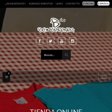
¡¡ADHESIÓNATE!!
AGRADECIMIENTOS
LINKS
CONTACTO
EUSKARA
ESPAÑOL
0
Togg
navig