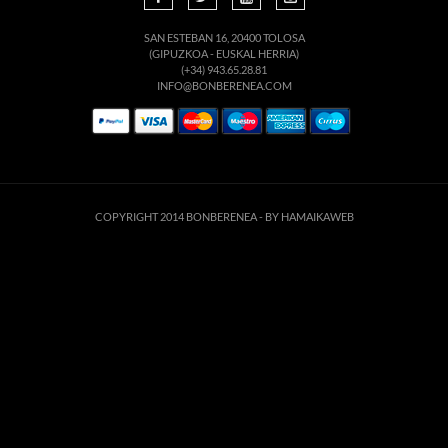
SAN ESTEBAN 16, 20400 TOLOSA
(GIPUZKOA - EUSKAL HERRIA)
(+34) 943.65.28.81
INFO@BONBERENEA.COM
COPYRIGHT 2014 BONBERENEA -
BY HAMAIKAWEB
Este sitio web utiliza cookies para que usted tenga la mejor experiencia de
usuario. Si continúa navegando está dando su consentimiento para la
aceptación de las mencionadas cookies y la aceptación de nuestra
política de
cookies
, pinche el enlace para mayor información.
ACEPTAR