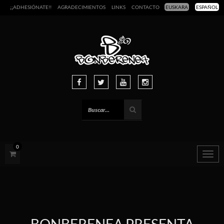
¡¡ADHESIÓNATE!!
AGRADECIMIENTOS
LINKS
CONTACTO
EUSKARA
ESPAÑOL
0
Togg
navig