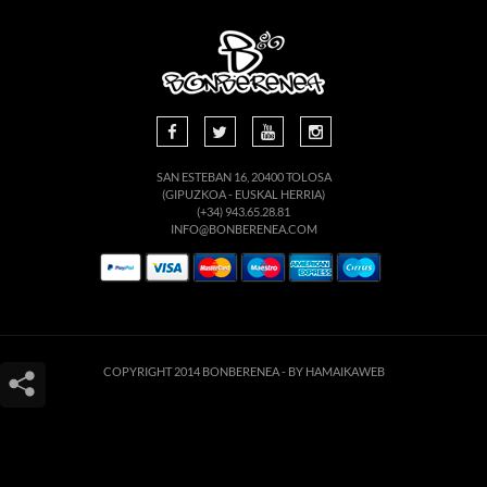
SAN ESTEBAN 16, 20400 TOLOSA
(GIPUZKOA - EUSKAL HERRIA)
(+34) 943.65.28.81
INFO@BONBERENEA.COM
COPYRIGHT 2014 BONBERENEA -
BY HAMAIKAWEB
Este sitio web utiliza cookies para que usted tenga la mejor experiencia de
usuario. Si continúa navegando está dando su consentimiento para la
aceptación de las mencionadas cookies y la aceptación de nuestra
política de
cookies
, pinche el enlace para mayor información.