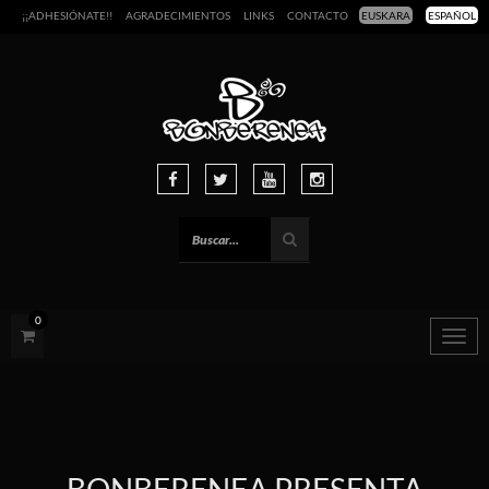
¡¡ADHESIÓNATE!!
AGRADECIMIENTOS
LINKS
CONTACTO
EUSKARA
ESPAÑOL
0
Togg
navig