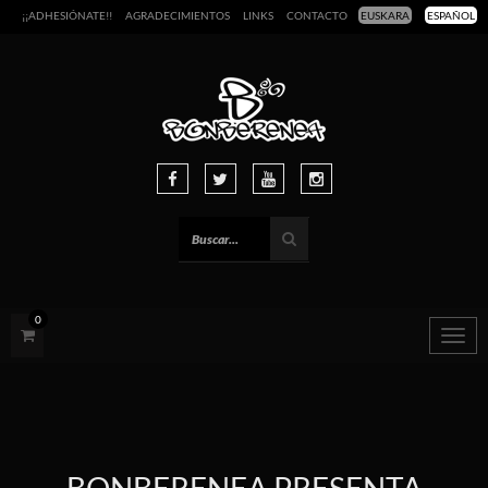
¡¡ADHESIÓNATE!!
AGRADECIMIENTOS
LINKS
CONTACTO
EUSKARA
ESPAÑOL
0
Togg
navig