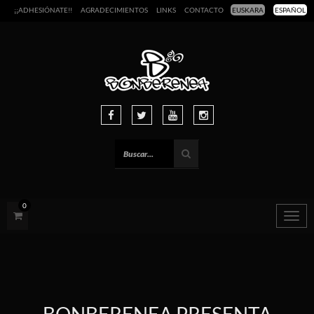
¡¡ADHESIÓNATE!!
AGRADECIMIENTOS
LINKS
CONTACTO
EUSKARA
ESPAÑOL
0
Togg
navig