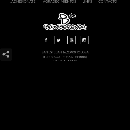
¡ADHESIÓNATE!
AGRADECIMIENTOS
LINKS
CONTACTO
SAN ESTEBAN 16, 20400 TOLOSA
(GIPUZKOA - EUSKAL HERRIA)
(+34) 943.65.28.81
INFO@BONBERENEA.COM
COPYRIGHT 2014 BONBERENEA -
BY HAMAIKAWEB
Este sitio web utiliza cookies para que usted tenga la mejor experiencia de
usuario. Si continúa navegando está dando su consentimiento para la
aceptación de las mencionadas cookies y la aceptación de nuestra
política de
cookies
, pinche el enlace para mayor información.