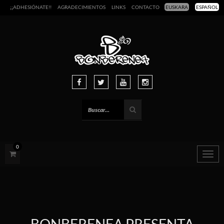
¡¡ADHESIÓNATE!!
AGRADECIMIENTOS
LINKS
CONTACTO
EUSKARA
ESPAÑOL
0
Togg
navig